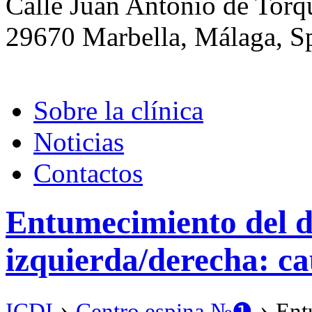
Calle Juan Antonio de Tor
29670 Marbella, Málaga, S
Sobre la clínica
Noticias
Contactos
Entumecimiento del d
izquierda/derecha: ca
›
›
ICDI
Сentro espina №❶
Ent