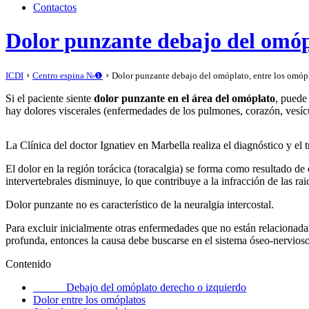
Contactos
Dolor punzante debajo del omópl
›
›
ICDI
Сentro espina №❶
Dolor punzante debajo del omóplato, entre los omóp
Si el paciente siente
dolor punzante en el área del omóplato
, puede
hay dolores viscerales (enfermedades de los pulmones, corazón, vesícul
La Clínica del doctor Ignatiev en Marbella realiza el diagnóstico y el 
El dolor en la región torácica (toracalgia) se forma como resultado de
intervertebrales disminuye, lo que contribuye a la infracción de las ra
Dolor punzante no es característico de la neuralgia intercostal.
Para excluir inicialmente otras enfermedades que no están relacionadas
profunda, entonces la causa debe buscarse en el sistema óseo-nervioso
Сontenido
Debajo del omóplato derecho o izquierdo
Dolor entre los omóplatos