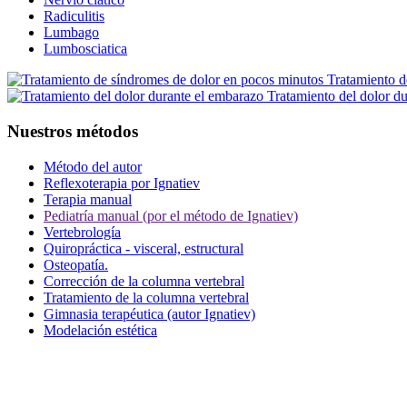
Radiculitis
Lumbago
Lumbosciatica
Tratamiento d
Tratamiento del dolor d
Nuestros métodos
Método del autor
Reflexoterapia por Ignatiev
Terapia manual
Pediatría manual (por el método de Ignatiev)
Vertebrología
Quiropráctica - visceral, estructural
Osteopatía.
Corrección de la columna vertebral
Tratamiento de la columna vertebral
Gimnasia terapéutica (autor Ignatiev)
Modelación estética