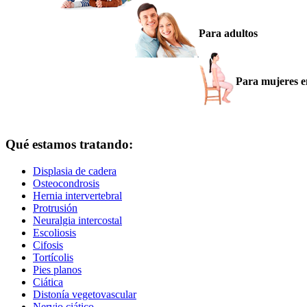
Para adultos
Para mujeres 
Qué estamos tratando:
Displasia de cadera
Osteocondrosis
Hernia intervertebral
Protrusión
Neuralgia intercostal
Escoliosis
Cifosis
Tortícolis
Pies planos
Ciática
Distonía vegetovascular
Nervio ciático